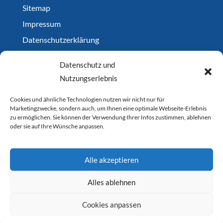
Sitemap
Impressum
Datenschutzerklärung
Links
Datenschutz und
News
Nutzungserlebnis
News Archiv
Cookies und ähnliche Technologien nutzen wir nicht nur für
Cookie Policy
Marketingzwecke, sondern auch, um Ihnen eine optimale Webseite-Erlebnis
zu ermöglichen. Sie können der Verwendung Ihrer Infos zustimmen, ablehnen
oder sie auf Ihre Wünsche anpassen.
Alle akzeptieren
Alles ablehnen
Cookies anpassen
Webkonzept
synergetics.ch
| © 2026